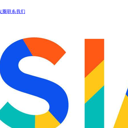
友圈
联系我们
简体中文
English
团
”艺委会
术节联盟
25)