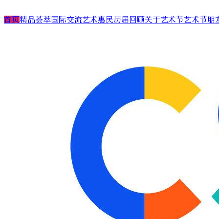
首页
精品荟萃
国际交流
艺术惠民
历届回顾
关于艺术节
艺术节朋
舞台演出
国际演艺大会
艺术天空
第二十四届（2025）
艺术节介绍
合作艺术家
展/博览
国际对话
艺术教育
第二十三届（2024）
艺术节中心介绍
合作艺术院
扶青计划
项目出海
第二十二届（2023）
大事记
“扶青计划
城市联动
影响力指数致优榜单
丝绸之路艺
ARTRA自定艺
综合评估报告
合作伙伴 (20