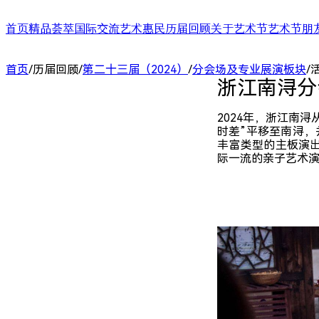
首页
精品荟萃
国际交流
艺术惠民
历届回顾
关于艺术节
艺术节朋
舞台演出
国际演艺大会
艺术天空
第二十四届（2025）
艺术节介绍
合作艺术家
首页
/
历届回顾
/
第二十三届（2024）
/
分会场及专业展演板块
/
展/博览
国际对话
艺术教育
第二十三届（2024）
艺术节中心介绍
合作艺术院
浙江南浔分
扶青计划
项目出海
第二十二届（2023）
大事记
“扶青计划
城市联动
影响力指数致优榜单
丝绸之路艺
ARTRA自定艺
综合评估报告
合作伙伴 (20
2024年，浙江南
时差”平移至南浔，
丰富类型的主板演出
际一流的亲子艺术演