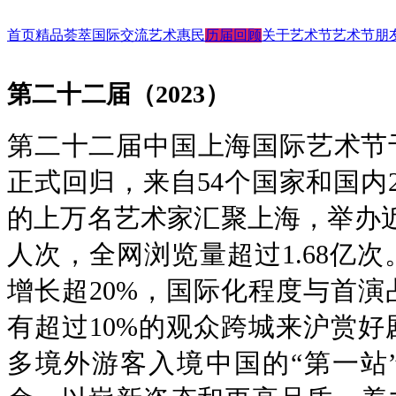
首页
历届回顾
第二十二届（2023）
/
/
首页
精品荟萃
国际交流
艺术惠民
历届回顾
关于艺术节
艺术节朋
舞台演出
国际演艺大会
艺术天空
第二十四届（2025）
艺术节介绍
合作艺术家
第二十二届（2023）
展/博览
国际对话
艺术教育
第二十三届（2024）
艺术节中心介绍
合作艺术院
扶青计划
项目出海
第二十二届（2023）
大事记
“扶青计划”
城市联动
影响力指数致优榜单
丝绸之路艺
ARTRA自定艺
综合评估报告
合作伙伴 (20
第二十二届中国上海国际艺术节于20
正式回归，来自54个国家和国内
的上万名艺术家汇聚上海，举办近
人次，全网浏览量超过1.68亿
增长超20%，国际化程度与首
有超过10%的观众跨城来沪赏
多境外游客入境中国的“第一站