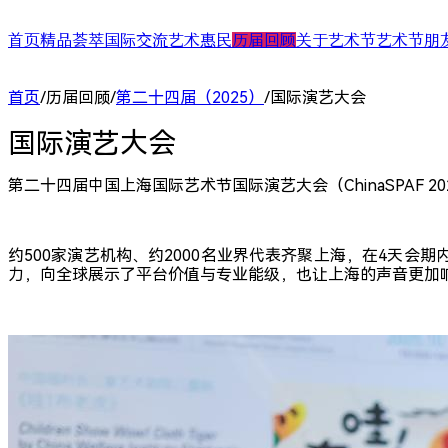
首页
精品荟萃
国际交流
艺术惠民
历届回顾
关于艺术节
艺术节朋
舞台演出
国际演艺大会
艺术天空
第二十四届（2025）
艺术节介绍
合作艺术家
首页
/
历届回顾
/
第二十四届（2025）
/
国际演艺大会
展/博览
国际对话
艺术教育
第二十三届（2024）
艺术节中心介绍
合作艺术院
扶青计划
项目出海
第二十二届（2023）
大事记
“扶青计划
国际演艺大会
城市联动
影响力指数致优榜单
丝绸之路艺
ARTRA自定艺
综合评估报告
合作伙伴 (20
第二十四届中国上海国际艺术节国际演艺大会（ChinaSPAF 20
约500家演艺机构、约2000名业界代表齐聚上海，在4天
力，向全球展示了平台价值与专业能级，也让上海的声音更加