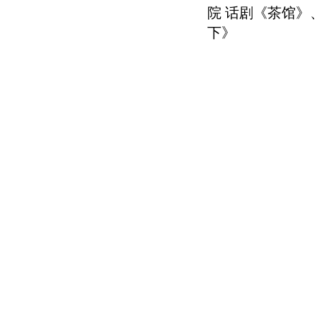
院 话剧《茶馆
下》