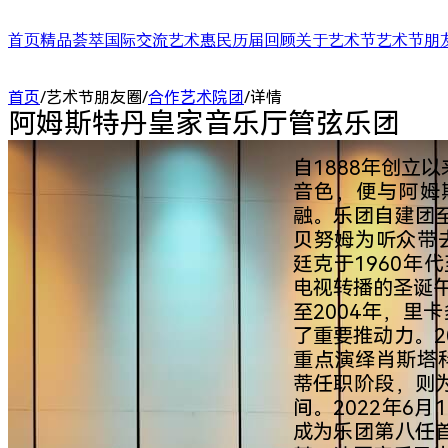
首页
精品荟萃
国际交流
艺术惠民
历届回顾
关于艺术节
艺术节朋
舞台演出
国际演艺大会
艺术天空
第二十四届（2025）
艺术节介绍
合作艺术家
首页
/
艺术节朋友圈
/
合作艺术院团
/
详情
展/博览
国际对话
艺术教育
第二十三届（2024）
艺术节中心介绍
合作艺术院
阿姆斯特丹皇家音乐厅管弦乐团
扶青计划
项目出海
第二十二届（2023）
大事记
“扶青计划
城市联动
影响力指数致优榜单
丝绸之路艺
ARTRA自定艺
综合评估报告
合作伙伴 (20
自1888年创立
音色，便与阿姆
融。乐团自建团
贝努姆为听众带
廷克于1960年
电视转播的圣诞午
至2004年，里
了重要推动力。2
重点演绎肖斯塔
蒂任职阶段，则
间。2022年6
成为乐团第八任