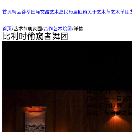
首页
精品荟萃
国际交流
艺术惠民
历届回顾
关于艺术节
艺术节朋
舞台演出
国际演艺大会
艺术天空
第二十四届（2025）
艺术节介绍
合作艺术家
首页
/
艺术节朋友圈
/
合作艺术院团
/
详情
展/博览
国际对话
艺术教育
第二十三届（2024）
艺术节中心介绍
合作艺术院
比利时偷窥者舞团
扶青计划
项目出海
第二十二届（2023）
大事记
“扶青计划
城市联动
影响力指数致优榜单
丝绸之路艺
ARTRA自定艺
综合评估报告
合作伙伴 (20
偷窥者舞团是一
弗兰克·沙尔捷
写实的空间出
（Vader, 2
rue Vanden
（Le Salon
挑战时间、空间
视者？——目睹
潜意识的世界，
环境、与自我之