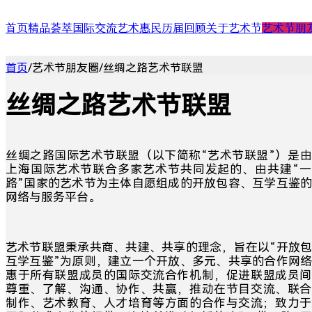
首页
精品荟萃
国际交流
艺术惠民
历届回顾
关于艺术节
艺术节朋
舞台演出
国际演艺大会
艺术天空
第二十四届（2025）
艺术节介绍
合作艺术家
首页
/
艺术节朋友圈
/
丝绸之路艺术节联盟
展/博览
国际对话
艺术教育
第二十三届（2024）
艺术节中心介绍
合作艺术院
扶青计划
项目出海
第二十二届（2023）
大事记
“扶青计划
城市联动
影响力指数致优榜单
丝绸之路艺
丝绸之路艺术节联盟
ARTRA自定艺
综合评估报告
合作伙伴 (20
丝绸之路国际艺术节联盟（以下简称“艺术节联盟”）是
上海国际艺术节联合多家艺术节共同发起的、由共建“一
路”国家的艺术节为主体自愿组成的开放包容、互学互鉴
网络与服务平台。
艺术节联盟秉承共商、共建、共享的理念，旨在以“开放
互学互鉴”为原则，建立一个开放、多元、共享的合作网
惠于所有联盟成员的国际交流合作机制，促进联盟成员间
尊重、了解、沟通、协作、共赢，推动在节目交流、联合
制作、艺术教育、人才培育等方面的合作与交流；致力于