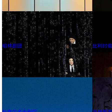
柏林剧团
比利时