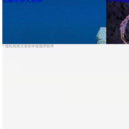
杜塞尔多夫剧院
马林斯
* 按机构英文名称字母顺序排序