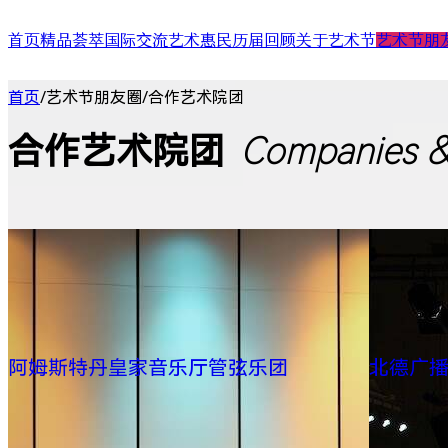
首页
精品荟萃
国际交流
艺术惠民
历届回顾
关于艺术节
艺术节朋
舞台演出
国际演艺大会
艺术天空
第二十四届（2025）
艺术节介绍
合作艺术家
首页
/
艺术节朋友圈
/
合作艺术院团
展/博览
国际对话
艺术教育
第二十三届（2024）
艺术节中心介绍
合作艺术院
扶青计划
项目出海
第二十二届（2023）
大事记
“扶青计划
城市联动
影响力指数致优榜单
丝绸之路艺
合作艺术院团
Companies &
ARTRA自定艺
综合评估报告
合作伙伴 (20
阿姆斯特丹皇家音乐厅管弦乐团
北德广