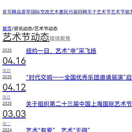
首页
精品荟萃
国际交流
艺术惠民
历届回顾
关于艺术节
艺术节朋
舞台演出
国际演艺大会
艺术天空
第二十四届（2025）
艺术节介绍
合作艺术家
首页
/
资讯动态
/
艺术节动态
展/博览
国际对话
艺术教育
第二十三届（2024）
艺术节中心介绍
合作艺术院
艺术节动态
扶青计划
项目出海
第二十二届（2023）
大事记
“扶青计划
媒体聚焦
城市联动
影响力指数致优榜单
丝绸之路艺
ARTRA自定艺
综合评估报告
合作伙伴 (20
纽约一日，艺术“申”采飞扬
2025
04.16
周四
“时代交响——全国优秀乐团邀请展演”
2025
04.12
周日
关于组织第二十三届中国上海国际艺术节
2025
03.03
周二
艺术“有爱”，艺术“无碍”
2024