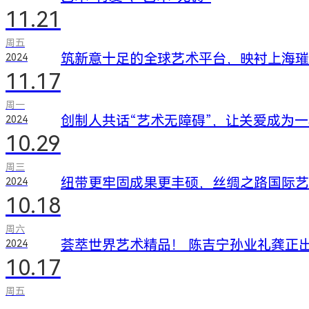
11.21
周五
筑新意十足的全球艺术平台，映衬上海璀
2024
11.17
周一
创制人共话“艺术无障碍”，让关爱成为
2024
10.29
周三
纽带更牢固成果更丰硕，丝绸之路国际艺
2024
10.18
周六
荟萃世界艺术精品！ 陈吉宁孙业礼龚正
2024
10.17
周五